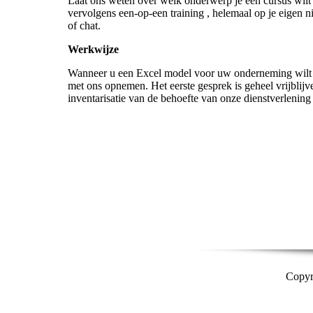
Laat ons weten over welk onderwerp je een cursus wilt e
vervolgens een-op-een training , helemaal op je eigen ni
of chat.
Werkwijze
Wanneer u een Excel model voor uw onderneming wilt l
met ons opnemen. Het eerste gesprek is geheel vrijblij
inventarisatie van de behoefte van onze dienstverlening
Copyr