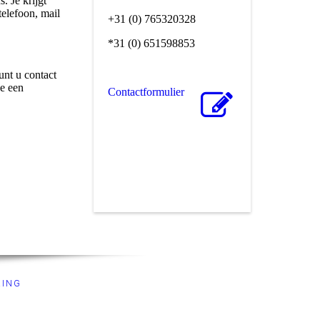
. Je krijgt
telefoon, mail
+31 (0) 765320328
*31 (0) 651598853
nt u contact
we een
Contactformulier
RING