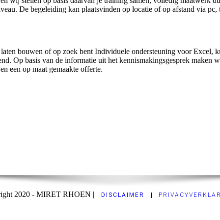
n wij stellen op basis daarvan je training samen, volledig maatwerk dus
veau. De begeleiding kan plaatsvinden op locatie of op afstand via pc, 
aten bouwen of op zoek bent Individuele ondersteuning voor Excel, ku
vend. Op basis van de informatie uit het kennismakingsgesprek maken 
 en een op maat gemaakte offerte.
ight 2020 - MIRET RHOEN |
DISCLAIMER
|
PRIVACYVERKLA